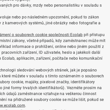
aných pro dávky, mzdy nebo personalistiku v souladu s
ovoluje nebo po následném upozornění, pokud to zákon
my z kamerových systémů, jiné obrázky nebo fotografie a
ámení o souborech cookie společnosti Ecolab
při přístupu
í místní zákony, včetně případů, kdy zaměstnanec může mít
íklad informace o prohlížení, online nebo jiném použití z
 pracovních zařízení, ID uživatele, heslo a jakékoli další
 Ecolab, aplikacím, zařízení, počítače nebo komunikační
technologii sledování webových stránek, jak je popsáno
 které můžete v souladu s tímto oznámením o souborech
oubory cookie, majáky, pixelové značky, identifikátory
 jiné formy trvalých identifikátorů). Vezměte prosím na
ích údajů zaměstnance vztahuje na veškerou činnost
ní na přidružené soubory cookie se může lišit, pokud se
w.ecolab.com
.