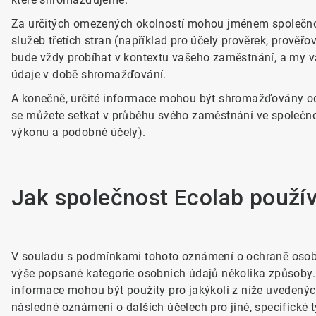
Za určitých omezených okolností mohou jménem společno
služeb třetích stran (například pro účely prověrek, prověř
bude vždy probíhat v kontextu vašeho zaměstnání, a my v
údaje v době shromažďování.
A konečně, určité informace mohou být shromažďovány od 
se můžete setkat v průběhu svého zaměstnání ve společno
výkonu a podobné účely).
Jak společnost Ecolab použív
V souladu s podmínkami tohoto oznámení o ochraně osob
výše popsané kategorie osobních údajů několika způsoby.
informace mohou být použity pro jakýkoli z níže uvedenýc
následné oznámení o dalších účelech pro jiné, specifické