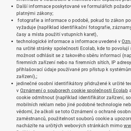
Další informace poskytované ve formulářích požadov
platnými zákony;
fotografie a informace o podobě, pokud to zákon p
vyžaduje (například identifikační fotografie, zázna
časy a místa použití vstupních karet),
technologické informace a informace uvedené v
Ozn
na určité stránky společnosti Ecolab, kde to povoluj
možnost odhlásit se z takového sběru informací (např
firemních zařízení nebo na firemních sítích, IP adresy
přihlašovací údaje používané pro přístup k systémům
zařízení),
;
jedinečné osobní identifikátory přidružené k určité 
v
Oznámení o souborech cookie společnosti Ecolab
a
cookie odmítnout (například identifikátor zařízení, s
mobilních reklam nebo jiné podobné technologie nebo
vědomí, že ačkoli se toto Oznámení o ochraně osobn
zaměstnanců, použitelnost souborů cookie a upozorně
nacházíte na určitých webových stránkách mimo
ww