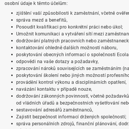
osobní údaje k těmto účelům:
zjištění vaší způsobilosti k zaměstnání, včetně ověřen
správa mezd a benefitů,
Posoudit kvalifikaci pro konkrétní práci nebo úkol;
Umožnit komunikaci a vytváření sítí mezi zaměstnan
dodržování platných pracovních nebo zaměstnaneck
kontaktování ohledně dalších možností náboru,
poskytování obecných informací o společnosti Ecola
odpovědi na vaše dotazy a požadavky,
zpracování nároků souvisejících se zaměstnáním (na
poskytování školení nebo jiných možností profesního
provádění kontrol výkonu a disciplinárních opatření,
navázání kontaktu v případě nouze,
dodržování zákonných povinností, včetně požadavků 
od vládních úřadů a bezpečnostních vyšetřování neb
sestavování adresářů zaměstnanců,
Zajistit bezpečnost informací držených společností;
správa personálních zdrojů, finanční plánování, dodrž