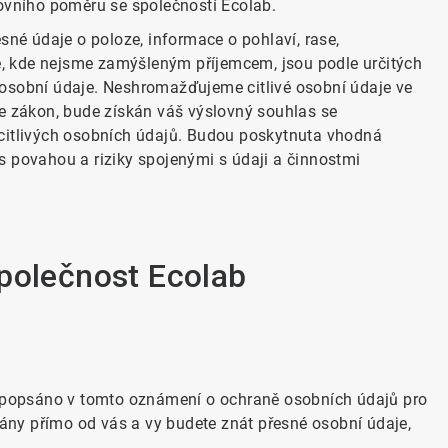
covního poměru se společností Ecolab.
sné údaje o poloze, informace o pohlaví, rase,
, kde nejsme zamýšleným příjemcem, jsou podle určitých
 osobní údaje. Neshromažďujeme citlivé osobní údaje ve
je zákon, bude získán váš výslovný souhlas se
tlivých osobních údajů. Budou poskytnuta vhodná
s povahou a riziky spojenými s údaji a činnostmi
polečnost Ecolab
je popsáno v tomto oznámení o ochraně osobních údajů pro
ny přímo od vás a vy budete znát přesné osobní údaje,