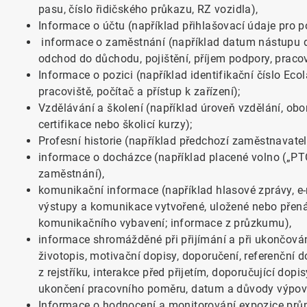
pasu, číslo řidičského průkazu, RZ vozidla),
Informace o účtu (například přihlašovací údaje pro p
informace o zaměstnání (například datum nástupu d
odchod do důchodu, pojištění, příjem podpory, pracov
Informace o pozici (například identifikační číslo Eco
pracoviště, počítač a přístup k zařízení);
Vzdělávání a školení (například úroveň vzdělání, obo
certifikace nebo školicí kurzy);
Profesní historie (například předchozí zaměstnavatel
informace o docházce (například placené volno („PTO
zaměstnání),
komunikační informace (například hlasové zprávy, e
výstupy a komunikace vytvořené, uložené nebo přenáš
komunikačního vybavení; informace z průzkumu),
informace shromážděné při přijímání a při ukončová
životopis, motivační dopisy, doporučení, referenční d
z rejstříku, interakce před přijetím, doporučující dopi
ukončení pracovního poměru, datum a důvody výpov
Informace o hodnocení a monitorování expozice prů