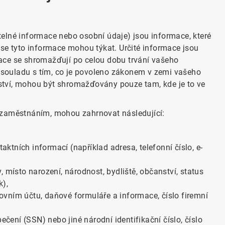
elné informace nebo osobní údaje) jsou informace, které
ré se tyto informace mohou týkat. Určité informace jsou
ace se shromažďují po celou dobu trvání vašeho
souladu s tím, co je povoleno zákonem v zemi vašeho
enství, mohou být shromažďovány pouze tam, kde je to ve
 zaměstnáním, mohou zahrnovat následující:
tních informací (například adresa, telefonní číslo, e-
 místo narození, národnost, bydliště, občanství, status
k),
vním účtu, daňové formuláře a informace, číslo firemní
ečení (SSN) nebo jiné národní identifikační číslo, číslo