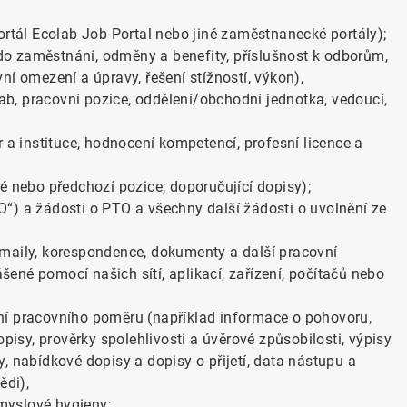
ortál Ecolab Job Portal nebo jiné zaměstnanecké portály);
o zaměstnání, odměny a benefity, příslušnost k odborům,
ní omezení a úpravy, řešení stížností, výkon),
lab, pracovní pozice, oddělení/obchodní jednotka, vedoucí,
r a instituce, hodnocení kompetencí, profesní licence a
é nebo předchozí pozice; doporučující dopisy);
“) a žádosti o PTO a všechny další žádosti o uvolnění ze
-maily, korespondence, dokumenty a další pracovní
ené pomocí našich sítí, aplikací, zařízení, počítačů nebo
ní pracovního poměru (například informace o pohovoru,
opisy, prověrky spolehlivosti a úvěrové způsobilosti, výpisy
sy, nabídkové dopisy a dopisy o přijetí, data nástupu a
ědi),
myslové hygieny;