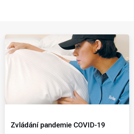
ArticleTile
1
of
2
Zvládání pandemie COVID-19